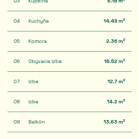
03
Kúpeľňa
6.18 m
2
04
Kuchyňa
14.49 m
2
05
Komora
2.36 m
2
06
Obývacia izba
16.52 m
2
07
Izba
12.7 m
2
08
Izba
14.2 m
2
09
Balkón
13.63 m