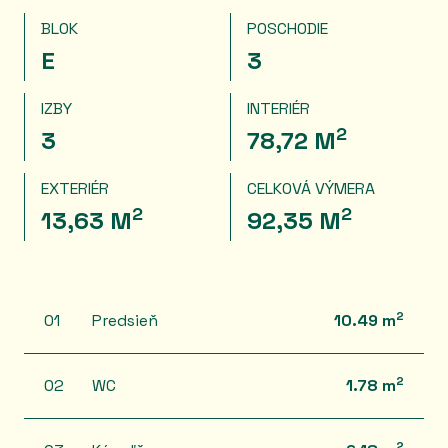
BLOK
POSCHODIE
E
3
IZBY
INTERIÉR
2
3
78,72 M
EXTERIÉR
CELKOVÁ VÝMERA
2
2
13,63 M
92,35 M
2
01
Predsieň
10.49 m
2
02
WC
1.78 m
2