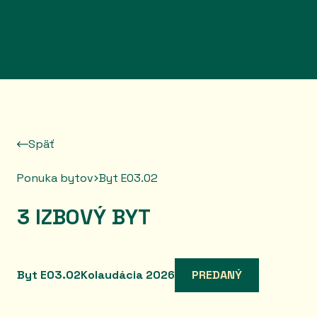
Prejsť na obsah
Späť
Ponuka bytov
Byt E03.02
3 IZBOVÝ BYT
Byt E03.02
Kolaudácia 2026
PREDANÝ