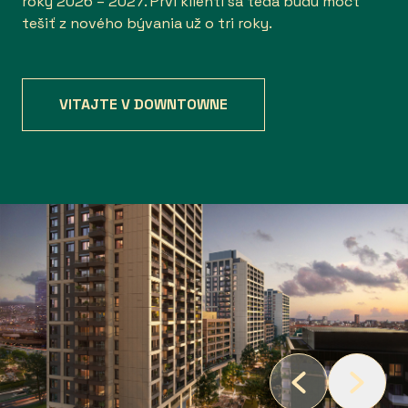
roky 2026 – 2027. Prví klienti sa teda budú môcť
tešiť z nového bývania už o tri roky.
VITAJTE V DOWNTOWNE