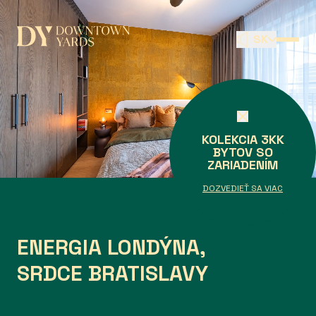
Prejsť na obsah
SK
HIGH FASHION OF LIVING
KOLEKCIA 3KK
BYTOV SO
ZARIADENÍM
DOZVEDIEŤ SA VIAC
ENERGIA LONDÝNA,
SRDCE BRATISLAVY