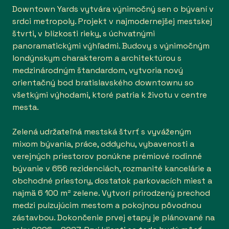
Downtown Yards vytvára výnimočný sen o bývaní v
srdci metropoly. Projekt v najmodernejšej mestskej
štvrti, v blízkosti rieky, s úchvatnými
panoramatickými výhľadmi. Budovy s výnimočným
londýnskym charakterom a architektúrou s
medzinárodným štandardom, vytvoria nový
orientačný bod bratislavského downtownu so
všetkými výhodami, ktoré patria k životu v centre
mesta.
Zelená udržateľná mestská štvrť s vyváženým
mixom bývania, práce, oddychu, vybavenosti a
verejných priestorov ponúkne prémiové rodinné
bývanie v 656 rezidenciách, rozmanité kancelárie a
obchodné priestory, dostatok parkovacích miest a
najmä 6 100 m² zelene. Vytvorí prirodzený prechod
medzi pulzujúcim mestom a pokojnou pôvodnou
zástavbou. Dokončenie prvej etapy je plánované na