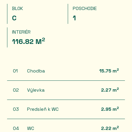
BLOK
POSCHODIE
C
1
INTERIÉR
2
116.82 M
2
01
Chodba
15.75 m
2
02
Výlevka
2.27 m
2
03
Predsieň k WC
2.95 m
2
04
WC
2.22 m