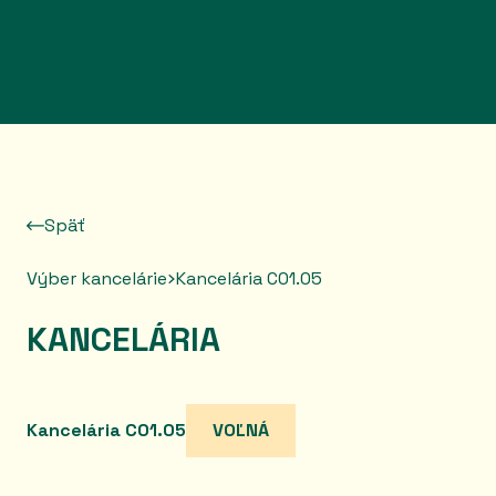
Prejsť na obsah
Späť
Výber kancelárie
Kancelária C01.05
KANCELÁRIA
Kancelária C01.05
VOĽNÁ