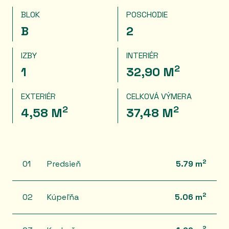
BLOK
POSCHODIE
B
2
IZBY
INTERIÉR
2
1
32,90 M
EXTERIÉR
CELKOVÁ VÝMERA
2
2
4,58 M
37,48 M
2
01
Predsieň
5.79 m
2
02
Kúpeľňa
5.06 m
2