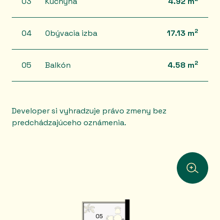
03
Kuchyňa
4.92 m
2
04
Obývacia izba
17.13 m
2
05
Balkón
4.58 m
Developer si vyhradzuje právo zmeny bez
predchádzajúceho oznámenia.