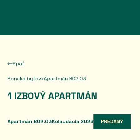
Prejsť na obsah
Späť
Ponuka bytov
Apartmán B02.03
1 IZBOVÝ APARTMÁN
Apartmán B02.03
Kolaudácia 2026
PREDANÝ