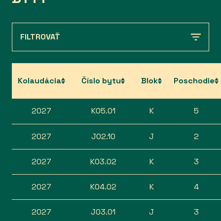
FILTROVAŤ
Kolaudácia
Číslo bytu
Blok
Poschodie
2027
K05.01
K
5
2027
J02.10
J
2
2027
K03.02
K
3
2027
K04.02
K
4
2027
J03.01
J
3