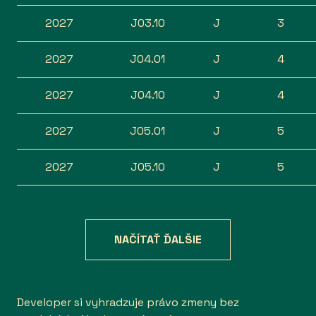
2027
J03.10
J
3
2027
J04.01
J
4
2027
J04.10
J
4
2027
J05.01
J
5
2027
J05.10
J
5
NAČÍTAŤ ĎALŠIE
Developer si vyhradzuje právo zmeny bez