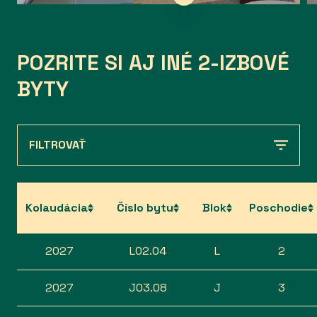
POZRITE SI AJ INÉ 2-IZBOVÉ
BYTY
FILTROVAŤ
Kolaudácia
Číslo bytu
Blok
Poschodie
2027
L02.04
L
2
2027
J03.08
J
3