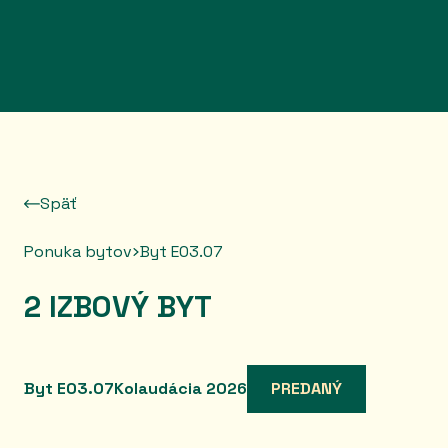
Prejsť na obsah
Späť
Ponuka bytov
Byt E03.07
2 IZBOVÝ BYT
Byt E03.07
Kolaudácia 2026
PREDANÝ