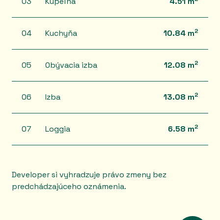
03
Kúpeľňa
4.51 m
2
04
Kuchyňa
10.84 m
2
05
Obývacia izba
12.08 m
2
06
Izba
13.08 m
2
07
Loggia
6.58 m
Developer si vyhradzuje právo zmeny bez
predchádzajúceho oznámenia.