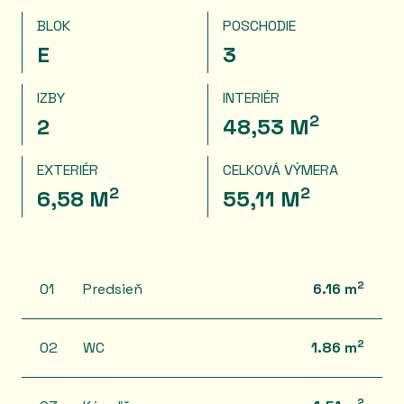
BLOK
POSCHODIE
E
3
IZBY
INTERIÉR
2
2
48,53 M
EXTERIÉR
CELKOVÁ VÝMERA
2
2
6,58 M
55,11 M
2
01
Predsieň
6.16 m
2
02
WC
1.86 m
2