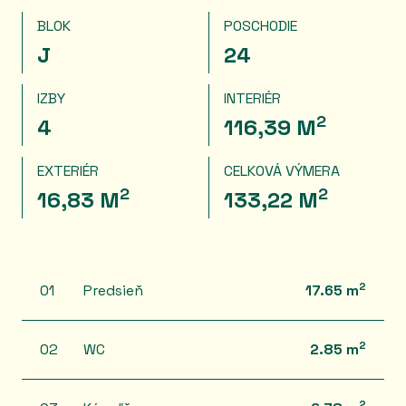
BLOK
POSCHODIE
J
24
IZBY
INTERIÉR
2
4
116,39 M
EXTERIÉR
CELKOVÁ VÝMERA
2
2
16,83 M
133,22 M
2
01
Predsieň
17.65 m
2
02
WC
2.85 m
2