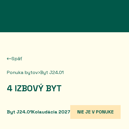
Prejsť na obsah
Späť
Ponuka bytov
Byt J24.01
4 IZBOVÝ BYT
Byt J24.01
Kolaudácia 2027
NIE JE V PONUKE