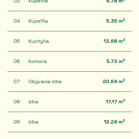
03
Kúpeľňa
6.78 m
2
04
Kúpeľňa
5.35 m
2
05
Kuchyňa
13.68 m
2
06
Komora
5.73 m
2
07
Obývacia izba
20.64 m
2
08
Izba
17.17 m
2
09
Izba
12.24 m