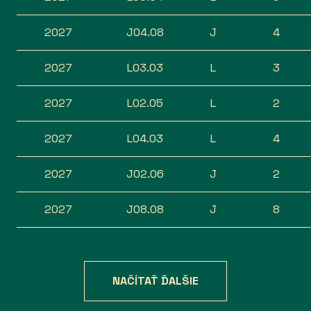
2027
J04.08
J
4
2027
L03.03
L
3
2027
L02.05
L
2
2027
L04.03
L
4
2027
J02.06
J
2
2027
J08.08
J
8
NAČÍTAŤ ĎALŠIE