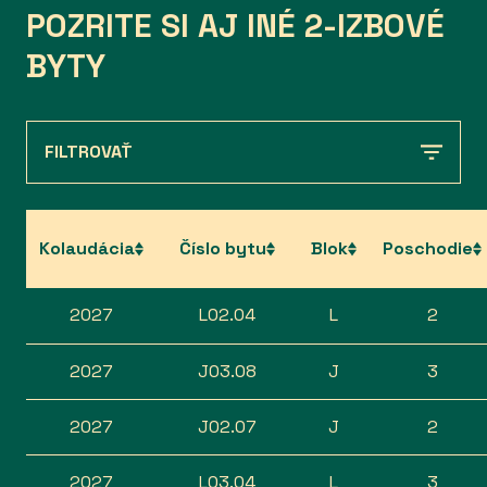
POZRITE SI AJ INÉ 2-IZBOVÉ
BYTY
FILTROVAŤ
Kolaudácia
Číslo bytu
Blok
Poschodie
2027
L02.04
L
2
2027
J03.08
J
3
2027
J02.07
J
2
2027
L03.04
L
3