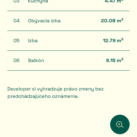
03
Kuchyňa
4.47 m
2
04
Obývacia izba
20.08 m
2
05
Izba
12.79 m
2
06
Balkón
6.15 m
Developer si vyhradzuje právo zmeny bez
predchádzajúceho oznámenia.