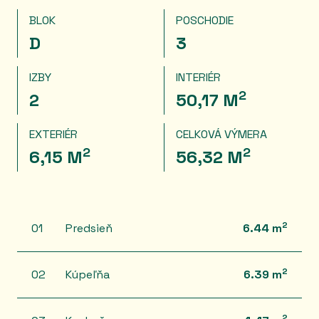
BLOK
POSCHODIE
D
3
IZBY
INTERIÉR
2
2
50,17 M
EXTERIÉR
CELKOVÁ VÝMERA
2
2
6,15 M
56,32 M
2
01
Predsieň
6.44 m
2
02
Kúpeľňa
6.39 m
2