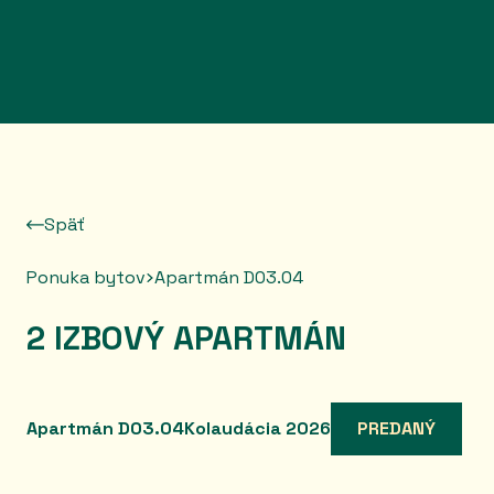
Prejsť na obsah
Späť
Ponuka bytov
Apartmán D03.04
2 IZBOVÝ APARTMÁN
Apartmán D03.04
Kolaudácia 2026
PREDANÝ