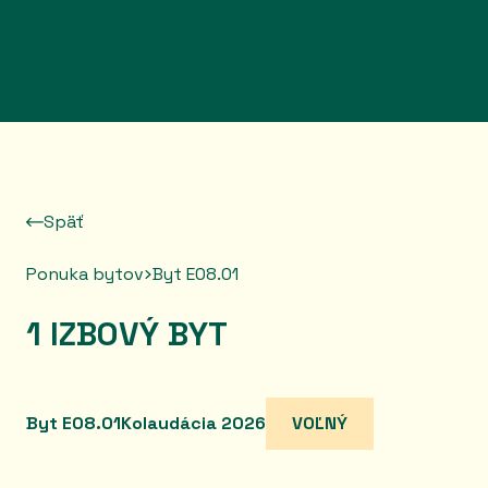
Prejsť na obsah
Späť
Ponuka bytov
Byt E08.01
1 IZBOVÝ BYT
Byt E08.01
Kolaudácia 2026
VOĽNÝ