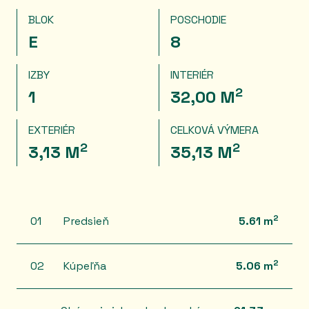
BLOK
POSCHODIE
E
8
IZBY
INTERIÉR
2
1
32,00 M
EXTERIÉR
CELKOVÁ VÝMERA
2
2
3,13 M
35,13 M
2
01
Predsieň
5.61 m
2
02
Kúpeľňa
5.06 m