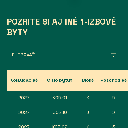
POZRITE SI AJ INÉ 1-IZBOVÉ
BYTY
FILTROVAŤ
Kolaudácia
Číslo bytu
Blok
Poschodie
2027
K05.01
K
5
2027
J02.10
J
2
2027
K03.02
K
3