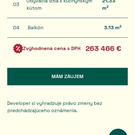
Obývacia izba s kuchynským
21.33
03
2
kútom
m
2
04
Balkón
3.13 m
263 466 €
Zvýhodnená cena s DPH
MÁM ZÁUJEM
Developer si vyhradzuje právo zmeny bez
predchádzajúceho oznámenia.