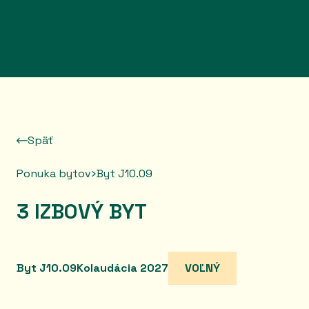
Prejsť na obsah
Späť
Ponuka bytov
Byt J10.09
3 IZBOVÝ BYT
Byt J10.09
Kolaudácia 2027
VOĽNÝ