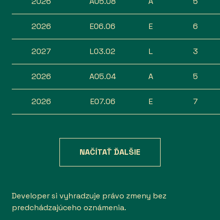
2026
A05.08
A
5
2026
E06.06
E
6
2027
L03.02
L
3
2026
A05.04
A
5
2026
E07.06
E
7
NAČÍTAŤ ĎALŠIE
Developer si vyhradzuje právo zmeny bez
predchádzajúceho oznámenia.