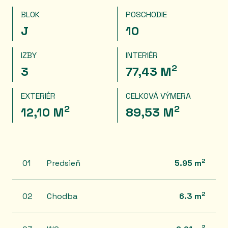
BLOK
POSCHODIE
J
10
IZBY
INTERIÉR
2
3
77,43 M
EXTERIÉR
CELKOVÁ VÝMERA
2
2
12,10 M
89,53 M
2
01
Predsieň
5.95 m
2
02
Chodba
6.3 m
2