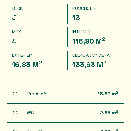
BLOK
POSCHODIE
J
13
IZBY
INTERIÉR
2
4
116,80 M
EXTERIÉR
CELKOVÁ VÝMERA
2
2
16,83 M
133,63 M
2
01
Predsieň
18.82 m
2
02
WC
2.85 m
2