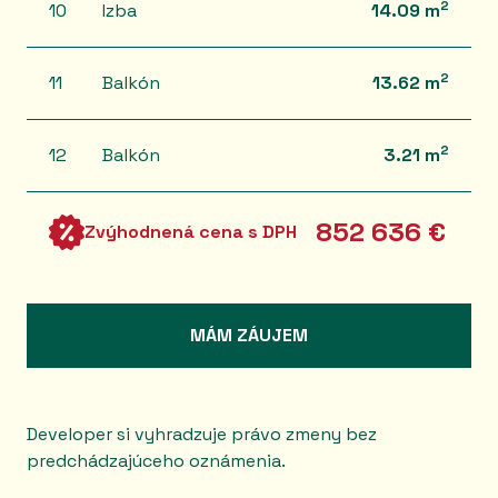
2
10
Izba
14.09 m
2
11
Balkón
13.62 m
2
12
Balkón
3.21 m
852 636 €
Zvýhodnená cena s DPH
MÁM ZÁUJEM
Developer si vyhradzuje právo zmeny bez
predchádzajúceho oznámenia.