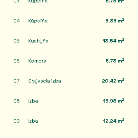
03
Kúpeľňa
6.78 m
2
04
Kúpeľňa
5.35 m
2
05
Kuchyňa
13.54 m
2
06
Komora
5.73 m
2
07
Obývacia izba
20.42 m
2
08
Izba
16.98 m
2
09
Izba
12.24 m