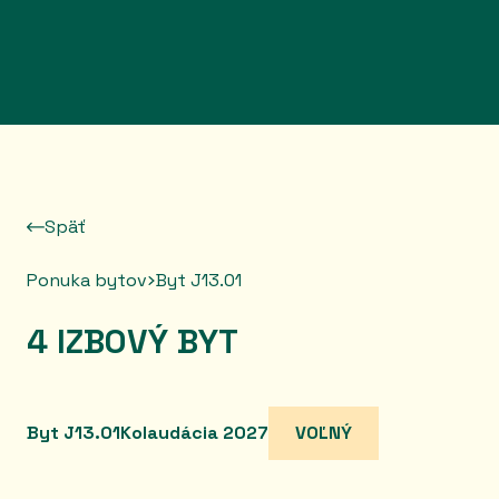
Prejsť na obsah
Späť
Ponuka bytov
Byt J13.01
4 IZBOVÝ BYT
Byt J13.01
Kolaudácia 2027
VOĽNÝ