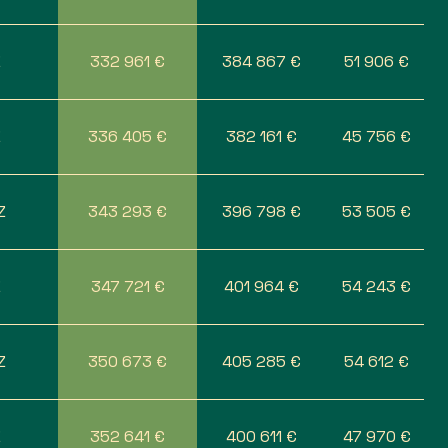
Z
332 961 €
384 867 €
51 906 €
Z
336 405 €
382 161 €
45 756 €
Z
343 293 €
396 798 €
53 505 €
Z
347 721 €
401 964 €
54 243 €
Z
350 673 €
405 285 €
54 612 €
Z
352 641 €
400 611 €
47 970 €