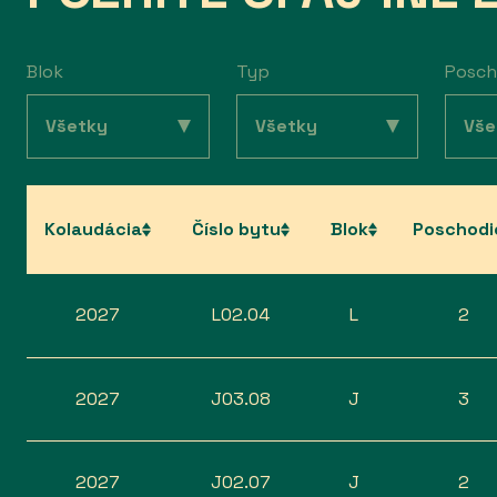
Blok
Typ
Posch
Kolaudácia
Číslo bytu
Blok
Poschodi
2027
L02.04
L
2
2027
J03.08
J
3
2027
J02.07
J
2