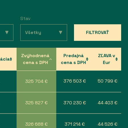
Stav
FILTROVAŤ
Zvýhodnená
Predajná
ZĽAVA v
tácia
cena s DPH
cena s DPH
Eur
Z
376 503 €
50 799 €
325 704 €
Z
325 827 €
370 230 €
44 403 €
Z
326 688 €
371 214 €
44 526 €