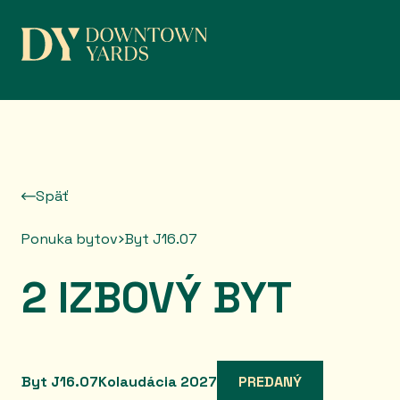
Prejsť na obsah
Späť
Ponuka bytov
Byt J16.07
2 IZBOVÝ BYT
Byt J16.07
Kolaudácia 2027
PREDANÝ