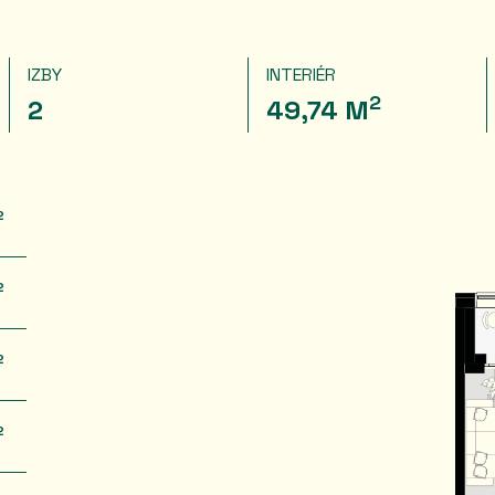
IZBY
INTERIÉR
2
2
49,74 M
2
2
2
2