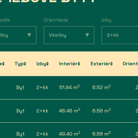
odie
Orientácia
Izby
e
Typ
Izby
Interiér
Exteriér
Orien
2
2
Byt
2+kk
51.94 m
6.52 m
2
2
Byt
2+kk
48.46 m
6.58 m
2
2
Byt
2+kk
49.40 m
6.58 m