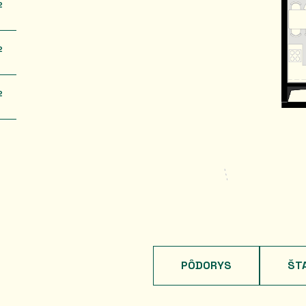
2
2
2
PÔDORYS
ŠT