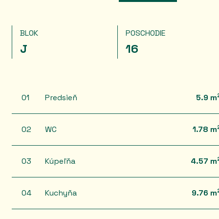
BLOK
POSCHODIE
J
16
01
Predsieň
5.9 m
02
WC
1.78 m
03
Kúpeľňa
4.57 m
04
Kuchyňa
9.76 m